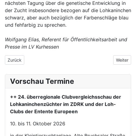
nächsten Tagung über die genetische Entwicklung in
der Zucht insbesondere bezogen auf die Lohkaninchen
schwarz, aber auch bezüglich der Farbenschläge blau
und fehfarbig zu sprechen.
Wolfgang Elias, Referent für Öffentlichkeitsarbeit und
Presse im LV Kurhessen
Vorheriger Beitrag: Vergleichsschau 2016 - Katalog bereit zum 
Nächster 
Zurück
Weiter
Vorschau Termine
++ 24. überregionale Clubvergleichsschau der
Lohkaninchenzüchter im ZDRK und der Loh-
Clubs der Entente Europeen
10. bis 11. Oktober 2026
in der Kleintierzuchtanlage, Alte Bruchsaler Straße