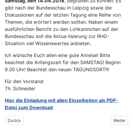
Samstag, den 14.04.2018
, begrüßen zu können. Es
gibt nach der Bundesschau in Leipzig sowie die
Diskussionen auf der letzten Tagung eine Reihe von
Themen, die erörtert werden sollten. Neben einem
ausführlichen Bericht zu den Lohkaninchen auf der
Bundesschau soll die Aktua-lisierung zur RHD-
Situation viel Wissenswertes anbieten.
Ich wünsche Euch allen eine gute Anreise! Bitte
beachtet die Anfangszeit für den SAMSTAG! Beginn
9.30 Uhr! Beachtet den neuen TAGUNGSORT!!!
Für den Vorstand:
Th. Schneider
Hier die Einladung mit allen Einzelheiten als PDF-
Datei zum Download
Vorheriger Beitrag: Lohkaninchen (Fachberater)
Nächster 
Zurück
Weiter