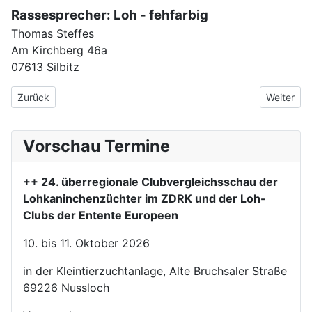
Rassesprecher: Loh - fehfarbig
Thomas Steffes
Am Kirchberg 46a
07613 Silbitz
Vorheriger Beitrag: Rassebeschreibung
Nächster 
Zurück
Weiter
Vorschau Termine
++ 24. überregionale Clubvergleichsschau der
Lohkaninchenzüchter im ZDRK und der Loh-
Clubs der Entente Europeen
10. bis 11. Oktober 2026
in der Kleintierzuchtanlage, Alte Bruchsaler Straße
69226 Nussloch