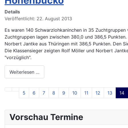
Hohenbucko
Details
Veröffentlicht: 22. August 2013
Es waren 140 Schwarzlohkaninchen in 35 Zuchtgruppen v
Zuchtgruppen lagen zwischen 380,0 und 386,5 Punkten. 
Norbert Jantke aus Thüringen mit 386,5 Punkten. Den Si
Die Klassensieger zeigten Rolf Möller und Norbert Jantke
"vorzüglich".
Weiterlesen …
5
6
7
8
9
10
11
12
13
14
Vorschau Termine